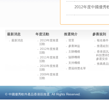
2012年度中國優秀
最新消息
年度活動
推選簡介
參賽規則
最新消息
2013年度推選
背景
報名條
-
-
-
-
活動
參賽裨益
推選組
-
-
2012年度推選
-
主辦機構
香港資訊
-
-
活動
科技獎得
協辦機構
2011年度推選
-
-
參選安排
活動
支持機構
-
推薦產品
-
2010年度推選
-
歷屆得獎名單
-
活動
2009年度推選
-
活動
© 中國優秀軟件產品香港區推選. All Rights Reserved.