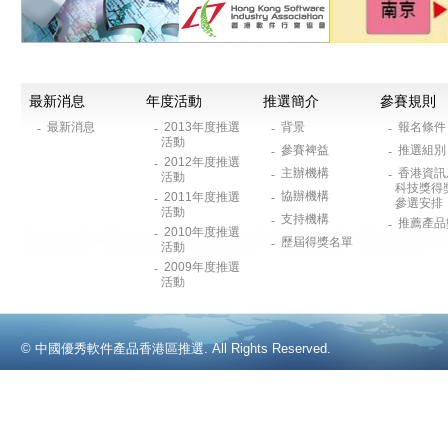
最新消息
年度活動
推選簡介
參賽規則
最新消息
2013年度推選
背景
報名條
-
-
-
-
活動
參賽裨益
推選組
-
-
2012年度推選
-
主辦機構
香港資訊
-
-
活動
科技獎得
協辦機構
2011年度推選
-
-
參選安排
活動
支持機構
-
推薦產品
-
2010年度推選
-
歷屆得獎名單
-
活動
2009年度推選
-
活動
© 中國優秀軟件產品香港區推選. All Rights Reserved.